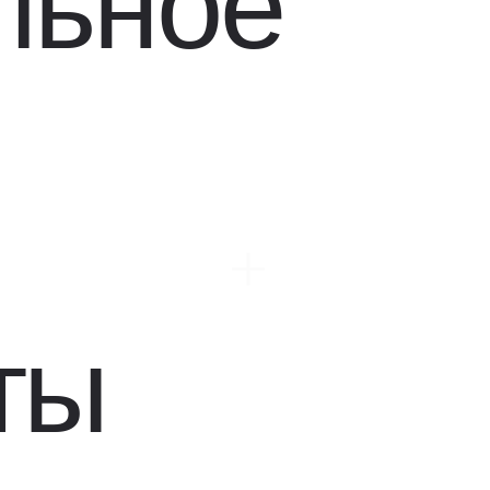
льное
[ SINCE 1986 ]
ты