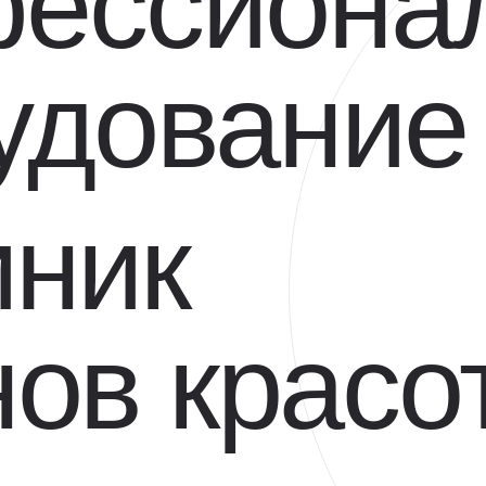
ессиона
удование
иник
нов красо