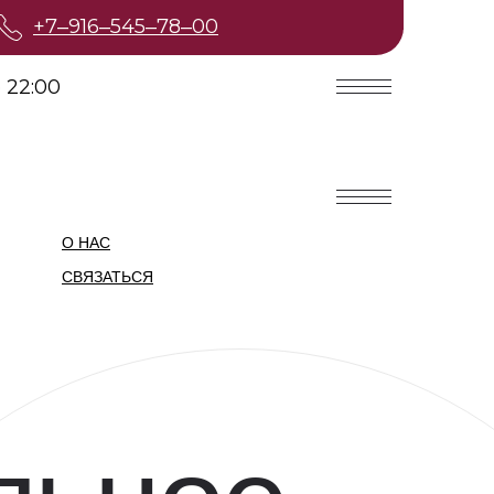
+7‒916‒545‒78‒00
 22:00
О НАС
СВЯЗАТЬСЯ