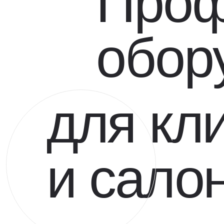
Проф
обор
для кл
и сало