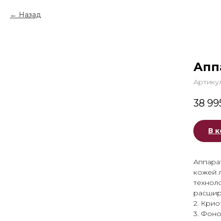
Назад
Апп
Артику
38 99
В 
Аппара
кожей 
техноло
расшире
2. Крио
3. Фоно