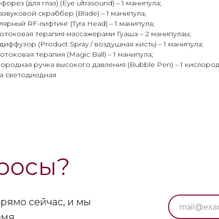
форез (для глаз) (Eye ultrasound) – 1 манипула;
развуковой скраббер (Blade) – 1 манипула;
лярный RF-лифтинг (Tyra Head) – 1 манипула;
отоковая терапия массажерами Гуаша – 2 манипулаы;
диффузор (Product Spray / воздушная кисть) – 1 манипула;
отоковая терапия (Magic Ball) – 1 манипула;
лородная ручка высокого давления (Bubble Pen) – 1 кислоро
ка светодиодная
росы?
прямо сейчас, и мы
мя.